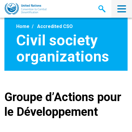
Skip
to
main
content
Home
Accredited CSO
Civil society
organizations
Groupe d’Actions pour
le Développement