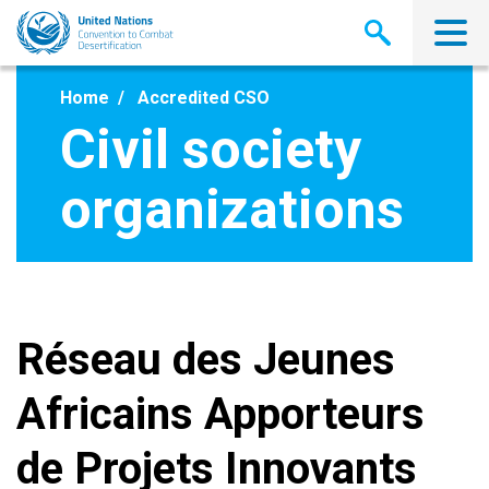
Skip
to
main
content
Home
Accredited CSO
Civil society
organizations
Réseau des Jeunes
Africains Apporteurs
de Projets Innovants