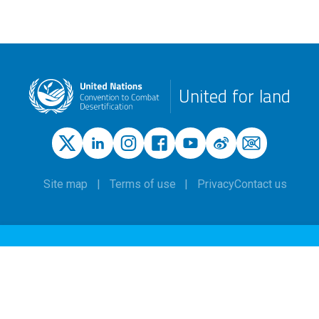
United for land
Site map
Terms of use
Privacy
Contact us