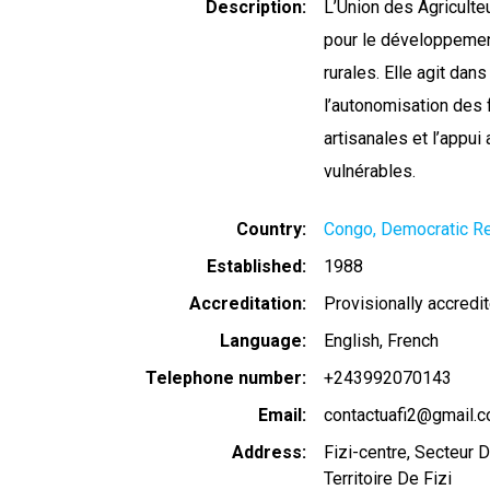
Description
L’Union des Agriculte
pour le développeme
rurales. Elle agit dans
l’autonomisation des
artisanales et l’appu
vulnérables.
Country
Congo, Democratic Re
Established
1988
Accreditation
Provisionally accredi
Language
English
French
Telephone number
+243992070143
Email
contactuafi2@gmail.
Address
Fizi-centre, Secteu
Territoire De Fizi