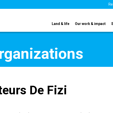
Re
Land & life
Our work & impact
organizations
teurs De Fizi