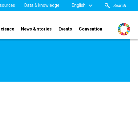
sources
Data & knowledge
English
Science
News & stories
Events
Convention