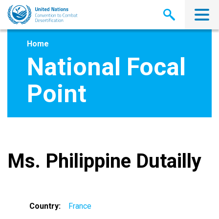
Skip
to
main
content
Home
National Focal
Point
Ms. Philippine Dutailly
Country
France