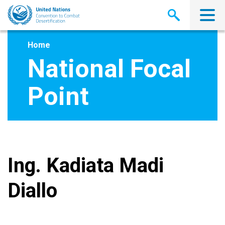
Skip
to
main
content
Home
National Focal
Point
Ing. Kadiata Madi
Diallo