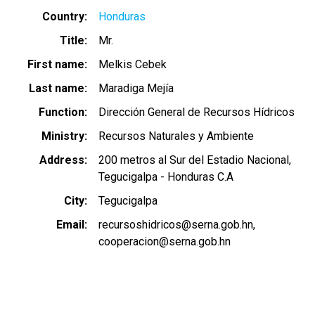
Country
Honduras
Title
Mr.
First name
Melkis Cebek
Last name
Maradiga Mejía
Function
Dirección General de Recursos Hídricos
Ministry
Recursos Naturales y Ambiente
Address
200 metros al Sur del Estadio Nacional,
Tegucigalpa - Honduras C.A
City
Tegucigalpa
Email
recursoshidricos@serna.gob.hn
cooperacion@serna.gob.hn