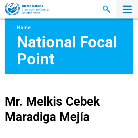
Skip
to
main
content
Home
National Focal
Point
Mr. Melkis Cebek
Maradiga Mejía