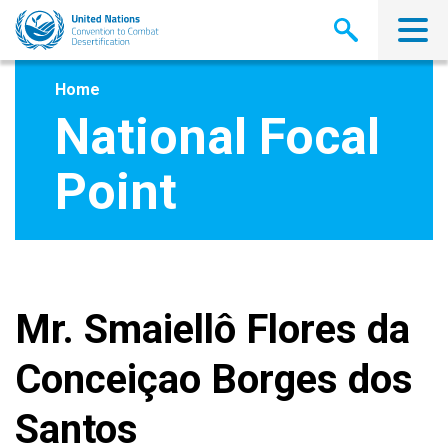
Skip
to
main
content
Home
National Focal
Point
Mr. Smaiellô Flores da
Conceiçao Borges dos
Santos