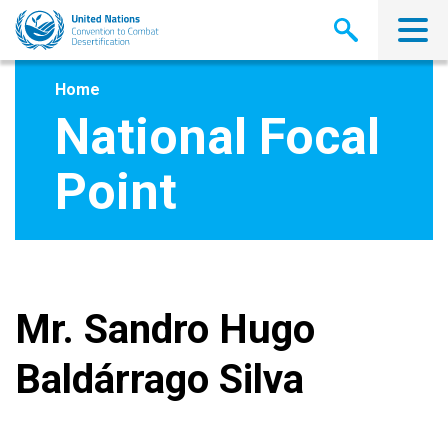
Skip
to
main
content
Home
National Focal
Point
Mr. Sandro Hugo
Baldárrago Silva