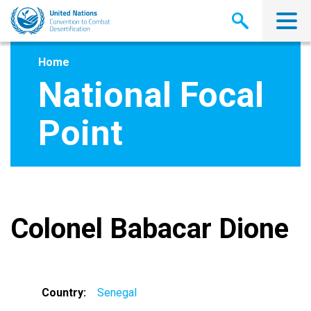
Skip
to
main
content
Home
National Focal
Point
Colonel Babacar Dione
Country
Senegal