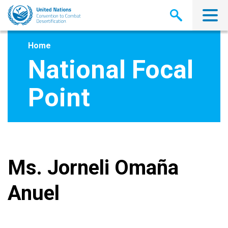
Skip
to
main
content
Home
National Focal
Point
Ms. Jorneli Omaña
Anuel