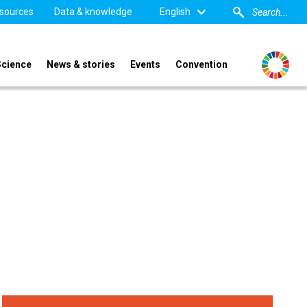
sources
Data & knowledge
English
Science
News & stories
Events
Convention