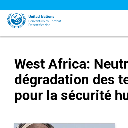
Skip
to
main
content
West Africa: Neutr
dégradation des t
pour la sécurité 