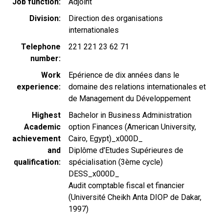
Job function
Adjoint
Division
Direction des organisations
internationales
Telephone
221 221 23 62 71
number
Work
Epérience de dix années dans le
experience
domaine des relations internationales et
de Management du Développement
Highest
Bachelor in Business Administration
Academic
option Finances (American University,
achievement
Cairo, Egypt)_x000D_
and
Diplôme d'Etudes Supérieures de
qualification
spécialisation (3ème cycle)
DESS_x000D_
Audit comptable fiscal et financier
(Université Cheikh Anta DIOP de Dakar,
1997)