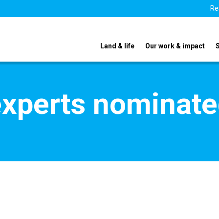
Re
Land & life
Our work & impact
xperts nominate