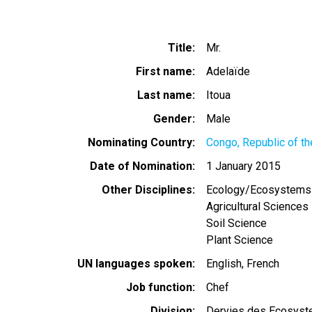
Title
Mr.
First name
Adelaïde
Last name
Itoua
Gender
Male
Nominating Country
Congo, Republic of th
Date of Nomination
1 January 2015
Other Disciplines
Ecology/Ecosystems
Agricultural Sciences
Soil Science
Plant Science
UN languages spoken
English
French
Job function
Chef
Division
Dervies des Ecosyst