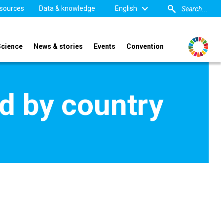
sources
Data & knowledge
English
Science
News & stories
Events
Convention
d by country