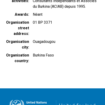
activities
Consultants Indépendants et Associés
du Burkina (ACIAB) depuis 1995.
Awards
Néant
Organisation
01 BP 3371
street
address
Organisation
Ouagadougou
city
Organisation
Burkina Faso
country