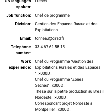
UN languages
French
spoken
Job function
Chef de programme
Division
Gestion des Espaces Rurauc et des
Exploitations
Email
tonneau@cirad.fr
Telephone
33 4 67 61 58 15
number
Work
Chef du Programme "Gestion des
experience
Exploitations Rurales et des Espaces
"_x000D_
Chef du Programme "Zones
Sèches"_x000D_
Thèse sur la petite production au Brésil
Nordeste._x000D_
Correspondant projet Nordeste à
Montpellier._x000D_