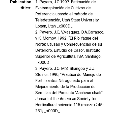
Publication
1. Payero, J.O.1997. Estimación de
titles
Evatranspiración de Cultivos de
Referencia usando el método de
Teledetención, Utah State University,
Logan, Utah;_x000D_
2. Payero, J.O, V.Vasquez, D.A.Carrasco,
y K. Morhpy, 1992. “El Río Yaque del
Norte: Causas y Consecuencias de su
Deterioro, Estudio de Caso”, Instituto
Superior de Agricultuta, ISA, Santiago;
_x000D_
3. Payero, J.O. M.S. Bhangoo y J.J.
Steiner, 1990, “Practica de Manejo de
Fertilizantes Nitrogenado para el
Mejoramiento de la Producción de
Semillas del Pimiento “Anaheun chaili”.
Jornad of the American Society for
Horticultural sciencie 115 (marzo):245-
251; _x000D_