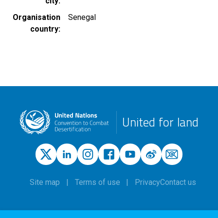
city
Organisation
Senegal
country
United for land
Site map
Terms of use
Privacy
Contact us