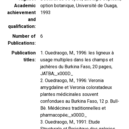
Academic
option botanique, Université de Ouaga,
achievement
1993
and
qualification
Number of
6
Publications
Publication
1. Ouedraogo, M., 1996: les ligneux à
titles
usage multiples dans les champs et
jachères du Burkina Faso, 20 pages,
JATBA;_x000D_
2. Ouedraogo, M., 1996: Veronia
amygdaline et Veronia coloratadeux
plantes médicinales souvent
confondues au Burkina Faso, 12 p. Bull-
Bè. Médécines traditionnelles et
pharmacopée;_x000D_
3. Ouedraogo, M., 1991: Etude
Structurale et florisitque des galeries