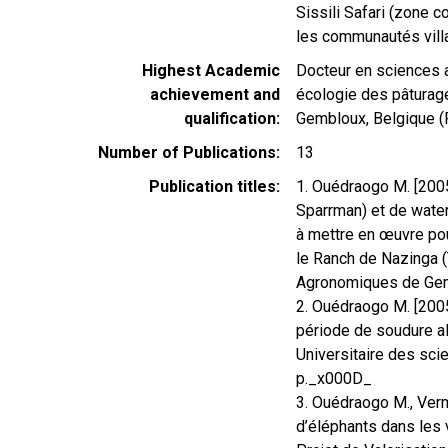
Sissili Safari (zone c
les communautés vill
Highest Academic
Docteur en sciences 
achievement and
écologie des pâturag
qualification
Gembloux, Belgique (
Number of Publications
13
Publication titles
1. Ouédraogo M. [2005
Sparrman) et de wate
à mettre en œuvre po
le Ranch de Nazinga (
Agronomiques de Gem
2. Ouédraogo M. [2005
période de soudure al
Universitaire des sc
p._x000D_
3. Ouédraogo M., Verm
d’éléphants dans les 