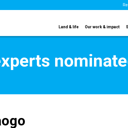
Re
Land & life
Our work & impact
xperts nominate
aogo