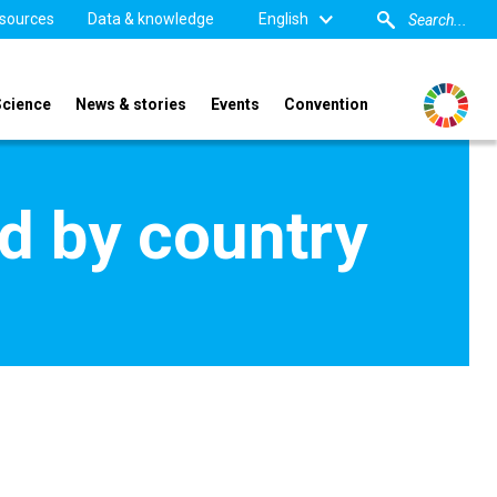
sources
Data & knowledge
English
Science
News & stories
Events
Convention
d by country