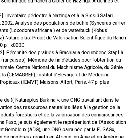
n Scientifique du Ranch à Gibier de Nazinga. Ardennes et
D_
. Inventaire pédestre à Nazinga et à la Sissili Safari
ût 2002. Analyse des populations de buffle (Syncerus caffer
ants (Loxodonta africana ) et de waterbuck (Kobus
) Nature plus. Projet de Valorisation Scientifique du Ranch
 30 p._x000D_
2]. Pérennité des prairies à Brachiaria decumbens Stapf à
s françaises). Mémoire de fin d’études pour l’obtention du
nimale. Centre National du Machinisme Agricole, du Génie
rêts (CEMAGREF). Institut d’Elevage et de Médecine
Tropicaux (IEMVT) Maisons-Alfort, Paris, 47 p. plus
 de (( Natureplus Burkina », une ONG travaillant dans le
ation des ressources naturelles liées à la gestion de la
oduits forestiers et de la valorisation des connaissances
ina Faso, je suis également le représentant de l’Association
t Gembloux (ADG), une ONG parrainée par la FUSAGx,
e de nombreux projets en Afrique, en Asie et en Amérique