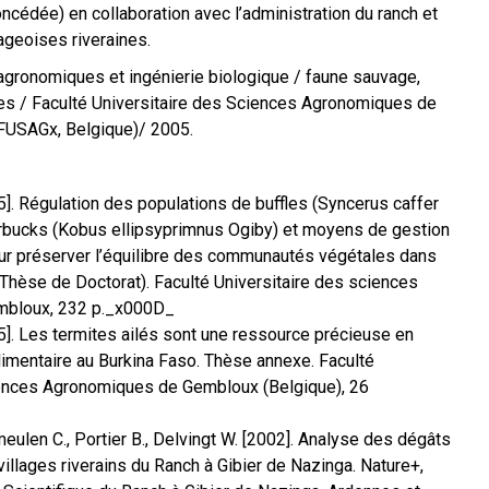
oncédée) en collaboration avec l’administration du ranch et
ageoises riveraines.
agronomiques et ingénierie biologique / faune sauvage,
es / Faculté Universitaire des Sciences Agronomiques de
FUSAGx, Belgique)/ 2005.
]. Régulation des populations de buffles (Syncerus caffer
rbucks (Kobus ellipsyprimnus Ogiby) et moyens de gestion
ur préserver l’équilibre des communautés végétales dans
Thèse de Doctorat). Faculté Universitaire des sciences
bloux, 232 p._x000D_
]. Les termites ailés sont une ressource précieuse en
imentaire au Burkina Faso. Thèse annexe. Faculté
iences Agronomiques de Gembloux (Belgique), 26
eulen C., Portier B., Delvingt W. [2002]. Analyse des dégâts
villages riverains du Ranch à Gibier de Nazinga. Nature+,