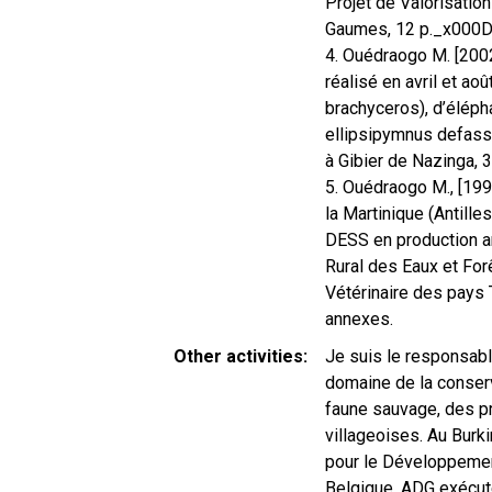
Projet de Valorisatio
Gaumes, 12 p._x000
4. Ouédraogo M. [2002]
réalisé en avril et ao
brachyceros), d’éléph
ellipsipymnus defassa
à Gibier de Nazinga,
5. Ouédraogo M., [199
la Martinique (Antille
DESS en production a
Rural des Eaux et Fo
Vétérinaire des pays 
annexes.
Other activities
Je suis le responsable
domaine de la conserv
faune sauvage, des pr
villageoises. Au Burk
pour le Développemen
Belgique. ADG exécut