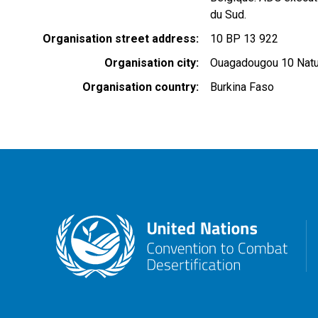
du Sud.
Organisation street address
10 BP 13 922
Organisation city
Ouagadougou 10 Natu
Organisation country
Burkina Faso