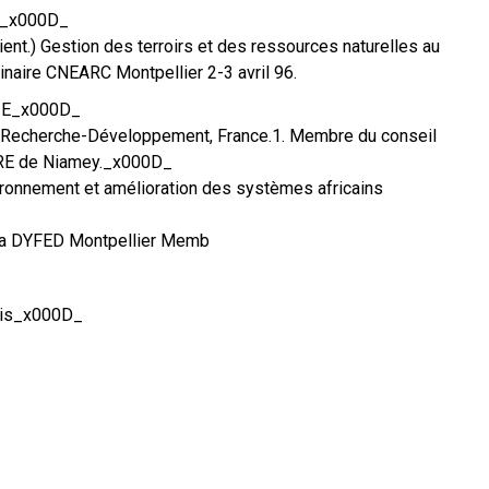
7._x000D_
ient.) Gestion des terroirs et des ressources naturelles au
naire CNEARC Montpellier 2-3 avril 96.
R/E_x000D_
 Recherche-Développement, France.1. Membre du conseil
CRE de Niamey._x000D_
vironnement et amélioration des systèmes africains
la DYFED Montpellier Memb
lis_x000D_