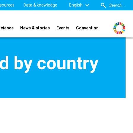
sources
Data & knowledge
English
Science
News & stories
Events
Convention
d by country