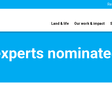
Re
Land & life
Our work & impact
xperts nominate