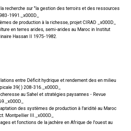
 la recherche sur "la gestion des terroirs et des ressources
 1983-1991._x000D_
tèmes de production à la richesse, projet CIRAD _x000D_
ture en terres arides, semi-arides au Maroc in Institut
inaire Hassan II 1975-1982.
lations entre Déficit hydrique et rendement des en milieu
opicale 39( ) 208-316._x000D_
écheresse au Sahel et stratégies paysannes - Revue
-69._x000D_
aptation des systèmes de production à l'aridité au Maroc
ct. Montpellier III._x000D_
ages et fonctions de la jachère en Afrique de l'ouest au