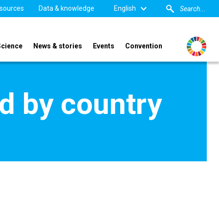
sources
Data & knowledge
English
Science
News & stories
Events
Convention
d by country