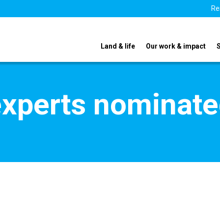
Re
Land & life
Our work & impact
xperts nominate