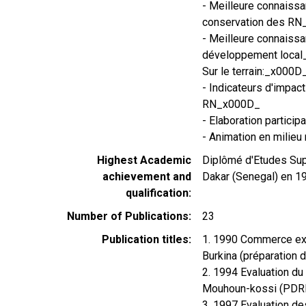
- Meilleure connaissa
conservation des R
- Meilleure connaiss
développement loca
Sur le terrain:_x000D
- Indicateurs d'impac
RN_x000D_
- Elaboration partici
- Animation en milieu 
Highest Academic
Diplômé d'Etudes Sup
achievement and
Dakar (Senegal) en 1
qualification
Number of Publications
23
Publication titles
1. 1990 Commerce exté
Burkina (préparation
2. 1994 Evaluation d
Mouhoun-kossi (PD
3. 1997 Evaluation 