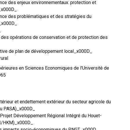
nce des enjeux environnementaux: protection et
N_x000D_
ance des problématiques et des stratégies du
l_x000D_
_
t des opérations de conservation et de protection des
pative de plan de développement local_x000D_
rural
érieures en Sciences Economiques de l'Université de
965
rieur et endettement extérieur du secteur agricole du
 du PASA)_x000D_
u Projet Développement Régional Intégré du Houet-
RI/HKM)_x000D_
des impacts socio-économiques du PNGT_x000D_