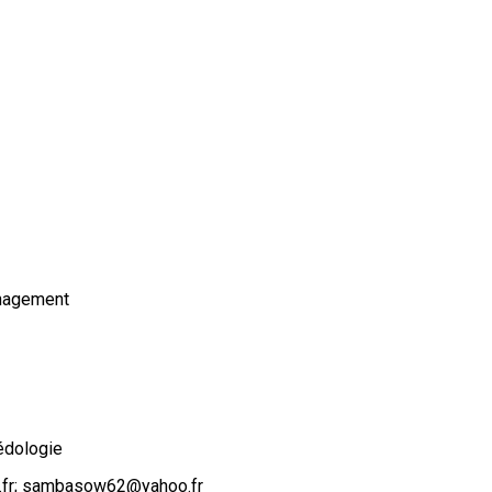
nagement
Pédologie
fr; sambasow62@yahoo.fr