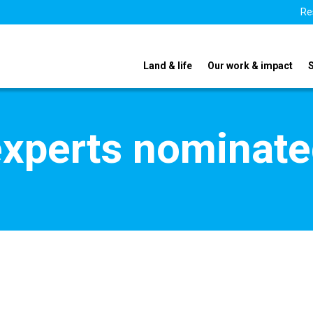
Re
Land & life
Our work & impact
xperts nominate