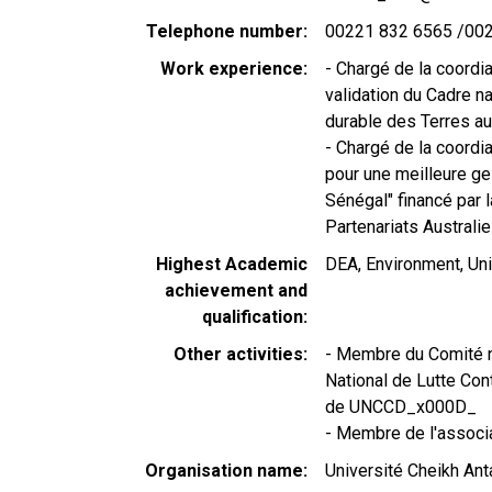
Telephone number
00221 832 6565 /00
Work experience
- Chargé de la coordia
validation du Cadre n
durable des Terres 
- Chargé de la coordi
pour une meilleure ges
Sénégal" financé par l
Partenariats Australi
Highest Academic
DEA, Environment, Uni
achievement and
qualification
Other activities
- Membre du Comité n
National de Lutte Cont
de UNCCD_x000D_
- Membre de l'associa
Organisation name
Université Cheikh An