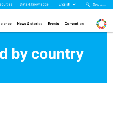
sources
Data & knowledge
English
Science
News & stories
Events
Convention
d by country