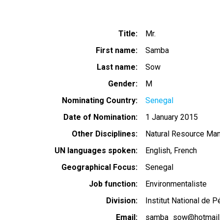
Title
Mr.
First name
Samba
Last name
Sow
Gender
M
Nominating Country
Senegal
Date of Nomination
1 January 2015
Other Disciplines
Natural Resource Ma
UN languages spoken
English
French
Geographical Focus
Senegal
Job function
Environmentaliste
Division
Institut National de 
Email
samba_sow@hotmail.