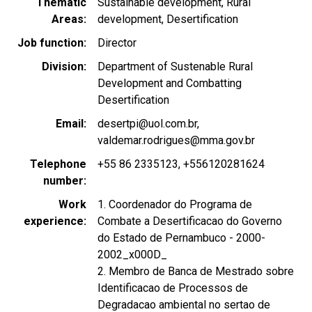
Thematic
Sustainable development
Rural
Areas
development
Desertification
Job function
Director
Division
Department of Sustenable Rural
Development and Combatting
Desertification
Email
desertpi@uol.com.br
valdemar.rodrigues@mma.gov.br
Telephone
+55 86 2335123
+556120281624
number
Work
1. Coordenador do Programa de
experience
Combate a Desertificacao do Governo
do Estado de Pernambuco - 2000-
2002_x000D_
2. Membro de Banca de Mestrado sobre
Identificacao de Processos de
Degradacao ambiental no sertao de