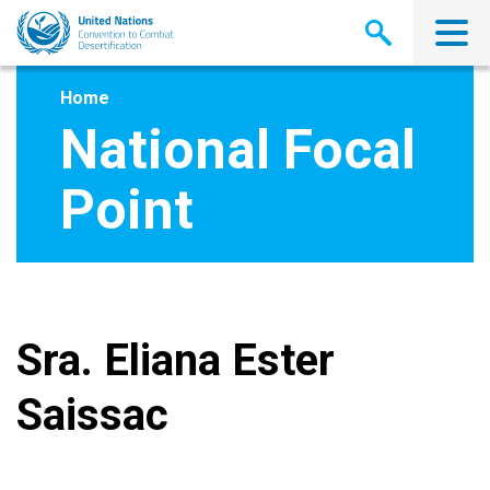
Skip
to
main
content
Home
National Focal
Point
Sra. Eliana Ester
Saissac