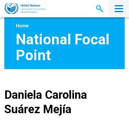
Skip
to
main
content
Home
National Focal
Point
Daniela Carolina
Suárez Mejía