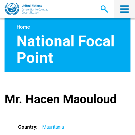
Skip
to
main
content
Home
National Focal
Point
Mr. Hacen Maouloud
Country
Mauritania