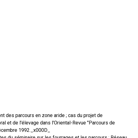
t des parcours en zone aride ; cas du projet de
l et de l'élevage dans l'Oriental-Revue "Parcours de
décembre 1992._x000D_
tes du séminaire sur les fourrages et les parcours ; Réseau