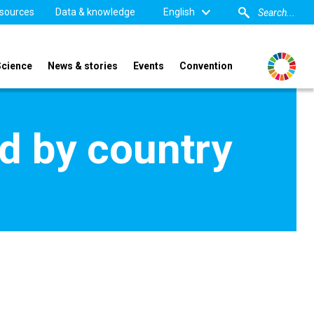
sources
Data & knowledge
English
Science
News & stories
Events
Convention
d by country