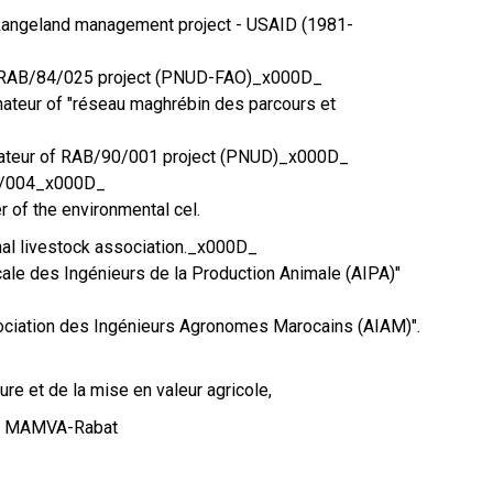
Rangeland management project - USAID (1981-
he RAB/84/025 project (PNUD-FAO)_x000D_
nateur of "réseau maghrébin des parcours et
nateur of RAB/90/001 project (PNUD)_x000D_
3/004_x000D_
 of the environmental cel.
nal livestock association._x000D_
ale des Ingénieurs de la Production Animale (AIPA)"
ociation des Ingénieurs Agronomes Marocains (AIAM)".
ture et de la mise en valeur agricole,
age MAMVA-Rabat