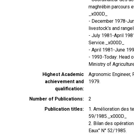
maghrébin parcours e
_x000D_
- December 1978-June
livestock's and rang
- July 1981-April 19
Service._x000D_
- April 1981-June 1
- 1993-Today: Head o
Ministry of Agriculture
Highest Academic
Agronomic Engineer, 
achievement and
1979.
qualification
Number of Publications
2
Publication titles
1. Amélioration des t
59/1985._x000D_
2. Bilan des opérati
Eaux" N° 52/1985.