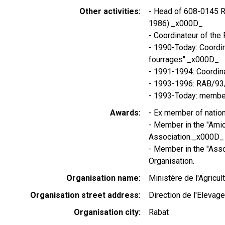
Other activities
- Head of 608-0145 
1986)._x000D_
- Coordinateur of t
- 1990-Today: Coordi
fourrages"._x000D_
- 1991-1994: Coordi
- 1993-1996: RAB/9
- 1993-Today: member
Awards
- Ex member of natio
- Member in the "Amic
Association._x000D_
- Member in the "Ass
Organisation.
Organisation name
Ministère de l'Agricul
Organisation street address
Direction de l'Elev
Organisation city
Rabat