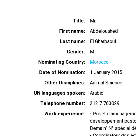
Title
Mr.
First name
Abdelouahed
Last name
El Gharbaoui
Gender
M
Nominating Country
Morocco
Date of Nomination
1 January 2015
Other Disciplines
Animal Science
UN languages spoken
Arabic
Telephone number
212 7 763029
Work experience
- Projet d'aménagemen
développement pastora
Demain" N° spécial 
- Coordinateur des ac