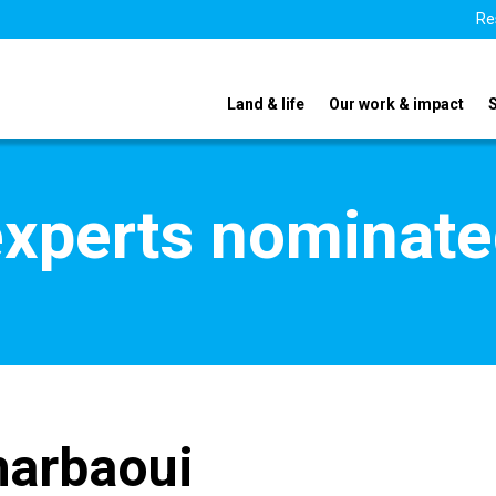
Re
Land & life
Our work & impact
xperts nominate
harbaoui