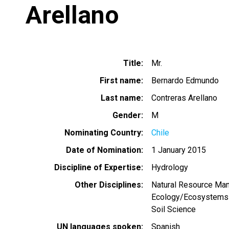
Arellano
Title
Mr.
First name
Bernardo Edmundo
Last name
Contreras Arellano
Gender
M
Nominating Country
Chile
Date of Nomination
1 January 2015
Discipline of Expertise
Hydrology
Other Disciplines
Natural Resource Ma
Ecology/Ecosystems
Soil Science
UN languages spoken
Spanish