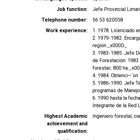
Job function
Jefe Provincial Limar
Telephone number
56 53 620058
Work experience
1. 1978. Licenciado 
2. 1979-1982. Encarg
región._x000D_
3. 1983-1985: Jefe D
de Forestación: 1983 
forestac. 800 ha._x0
4. 1984. Obtenci~´on 
5. 1986-1990: Jefe Té
programas de Manejo 
6. 1990 hasta la fec
Integrante de la Red 
Highest Academic
Ingeniero forestal, ci
achievement and
qualification