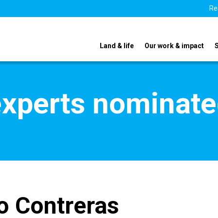
Re
Land & life
Our work & impact
xperts nominate
 Contreras