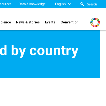
sources
Data & knowledge
English
Science
News & stories
Events
Convention
d by country