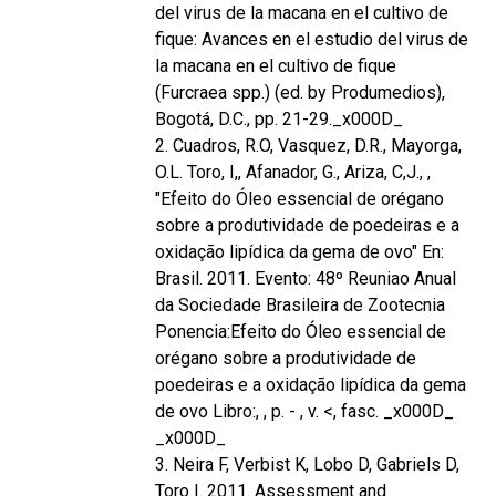
del virus de la macana en el cultivo de
fique: Avances en el estudio del virus de
la macana en el cultivo de fique
(Furcraea spp.) (ed. by Produmedios),
Bogotá, D.C., pp. 21-29._x000D_
2. Cuadros, R.O, Vasquez, D.R., Mayorga,
O.L. Toro, I,, Afanador, G., Ariza, C,J., ,
"Efeito do Óleo essencial de orégano
sobre a produtividade de poedeiras e a
oxidação lipídica da gema de ovo" En:
Brasil. 2011. Evento: 48º Reuniao Anual
da Sociedade Brasileira de Zootecnia
Ponencia:Efeito do Óleo essencial de
orégano sobre a produtividade de
poedeiras e a oxidação lipídica da gema
de ovo Libro:, , p. - , v. <, fasc. _x000D_
_x000D_
3. Neira F, Verbist K, Lobo D, Gabriels D,
Toro I. 2011. Assessment and