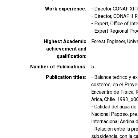
Work experience
- Director CONAF XI
- Director, CONAF II
- Expert, Office of I
- Expert Regional Pr
Highest Academic
Forest Engineer, Univ
achievement and
qualification
Number of Publications
5
Publication titles
- Balance teórico y e
costeros, en el Proyec
Encuentro de Física, R
Arica, Chile. 1993_x
- Calidad del agua de
Nacional Paposo, pres
Internacional Andina 
- Relación entre la pr
subsidencia, con la c