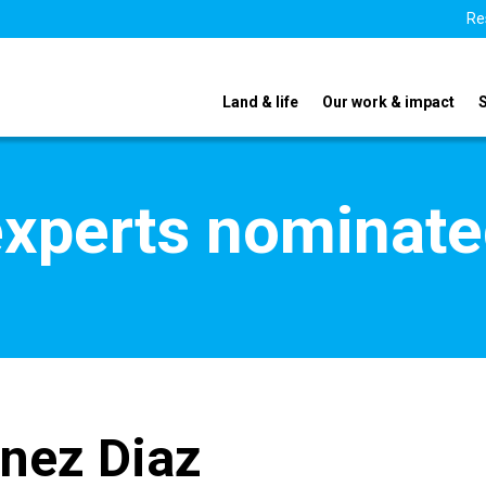
Re
Land & life
Our work & impact
xperts nominate
inez Diaz