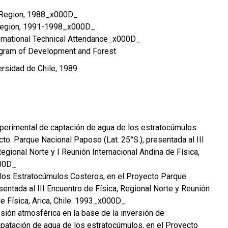
I Region, 1988_x000D_
 Region, 1991-1998_x000D_
nternational Technical Attendance_x000D_
ogram of Development and Forest
ersidad de Chile, 1989
xperimental de captación de agua de los estratocúmulos
to. Parque Nacional Paposo (Lat. 25°S.), presentada al III
egional Norte y I Reunión Internacional Andina de Física,
000D_
 los Estratocúmulos Costeros, en el Proyecto Parque
entada al III Encuentro de Física, Regional Norte y Reunión
de Física, Arica, Chile. 1993_x000D_
esión atmosférica en la base de la inversión de
apatación de agua de los estratocúmulos, en el Proyecto