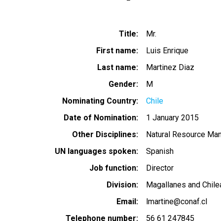
Title
Mr.
First name
Luis Enrique
Last name
Martinez Diaz
Gender
M
Nominating Country
Chile
Date of Nomination
1 January 2015
Other Disciplines
Natural Resource Ma
UN languages spoken
Spanish
Job function
Director
Division
Magallanes and Chile
Email
lmartine@conaf.cl
Telephone number
56 61 247845