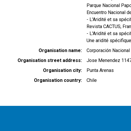
Parque Nacional Papos
Encuentro Nacional d
- L'Aridité et sa spéc
Revista CACTUS, Fra
- L'Aridité et sa spéc
Une aridité spécifiq
Organisation name
Corporación Nacional 
Organisation street address
Jose Menendez 114
Organisation city
Punta Arenas
Organisation country
Chile