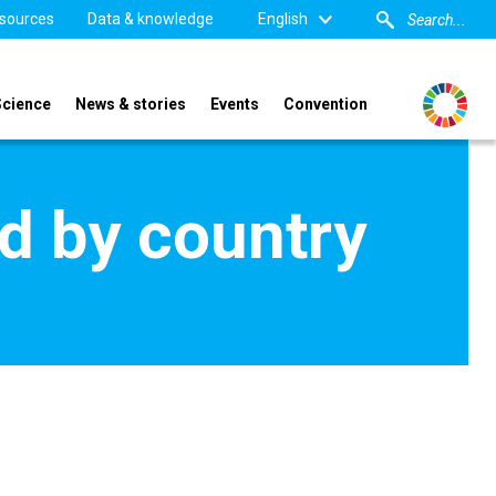
sources
Data & knowledge
English
Science
News & stories
Events
Convention
d by country