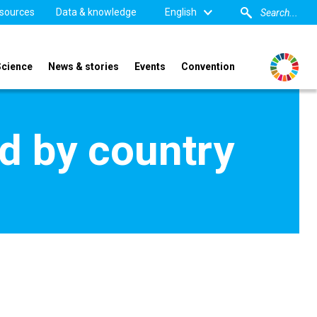
sources
Data & knowledge
English
Science
News & stories
Events
Convention
d by country