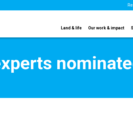
Re
Land & life
Our work & impact
xperts nominate