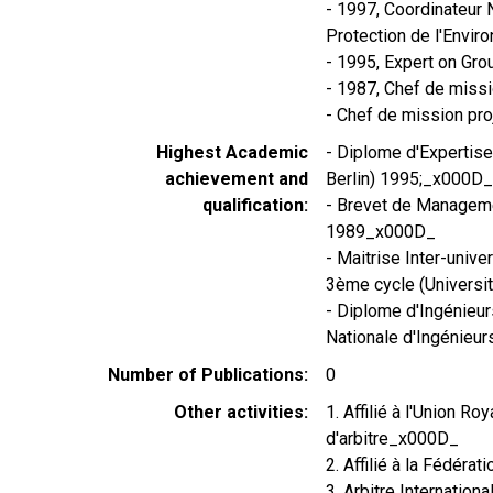
- 1997, Coordinateur N
Protection de l'Env
- 1995, Expert on Gr
- 1987, Chef de mis
- Chef de mission p
Highest Academic
- Diplome d'Expertis
achievement and
Berlin) 1995;_x000D_
qualification
- Brevet de Managemen
1989_x000D_
- Maitrise Inter-unive
3ème cycle (Universi
- Diplome d'Ingénieu
Nationale d'Ingénieur
Number of Publications
0
Other activities
1. Affilié à l'Union R
d'arbitre_x000D_
2. Affilié à la Fédéra
3. Arbitre Internationa