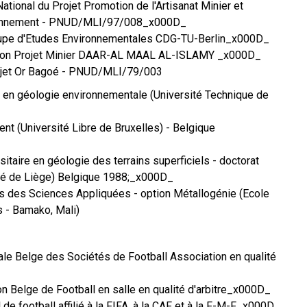
ational du Projet Promotion de l'Artisanat Minier et
ironnement - PNUD/MLI/97/008_x000D_
oupe d'Etudes Environnementales CDG-TU-Berlin_x000D_
sion Projet Minier DAAR-AL MAAL AL-ISLAMY _x000D_
rojet Or Bagoé - PNUD/MLI/79/003
e en géologie environnementale (Université Technique de
t (Université Libre de Bruxelles) - Belgique
rsitaire en géologie des terrains superficiels - doctorat
té de Liège) Belgique 1988;_x000D_
rs des Sciences Appliquées - option Métallogénie (Ecole
s - Bamako, Mali)
oyale Belge des Sociétés de Football Association en qualité
tion Belge de Football en salle en qualité d'arbitre_x000D_
l de football affilié à la FIFA, à la CAF et à la F-M-F_x000D_